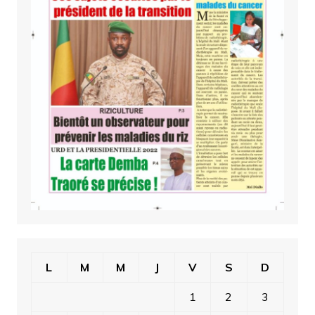
L
M
M
J
V
S
D
1
2
3