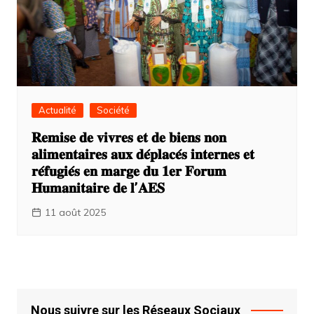
Actualité
Société
𝐑𝐞𝐦𝐢𝐬𝐞 𝐝𝐞 𝐯𝐢𝐯𝐫𝐞𝐬 𝐞𝐭 𝐝𝐞 𝐛𝐢𝐞𝐧𝐬 𝐧𝐨𝐧
𝐚𝐥𝐢𝐦𝐞𝐧𝐭𝐚𝐢𝐫𝐞𝐬 𝐚𝐮𝐱 𝐝𝐞́𝐩𝐥𝐚𝐜𝐞́𝐬 𝐢𝐧𝐭𝐞𝐫𝐧𝐞𝐬 𝐞𝐭
𝐫𝐞́𝐟𝐮𝐠𝐢𝐞́𝐬 𝐞𝐧 𝐦𝐚𝐫𝐠𝐞 𝐝𝐮 𝟏𝐞𝐫 𝐅𝐨𝐫𝐮𝐦
𝐇𝐮𝐦𝐚𝐧𝐢𝐭𝐚𝐢𝐫𝐞 𝐝𝐞 𝐥’𝐀𝐄𝐒
11 août 2025
Nous suivre sur les Réseaux Sociaux