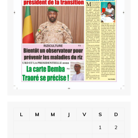
L
M
M
J
V
S
D
1
2