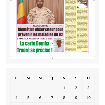
L
M
M
J
V
S
D
1
2
3
4
5
6
7
8
9
10