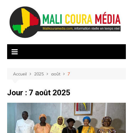
Aller
au
contenu
Accueil
2025
août
7
Jour :
7 août 2025