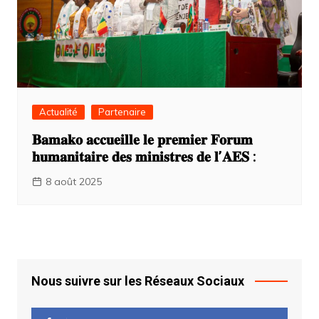
Actualité
Partenaire
𝐁𝐚𝐦𝐚𝐤𝐨 𝐚𝐜𝐜𝐮𝐞𝐢𝐥𝐥𝐞 𝐥𝐞 𝐩𝐫𝐞𝐦𝐢𝐞𝐫 𝐅𝐨𝐫𝐮𝐦
𝐡𝐮𝐦𝐚𝐧𝐢𝐭𝐚𝐢𝐫𝐞 𝐝𝐞𝐬 𝐦𝐢𝐧𝐢𝐬𝐭𝐫𝐞𝐬 𝐝𝐞 𝐥’𝐀𝐄𝐒 :
8 août 2025
Nous suivre sur les Réseaux Sociaux