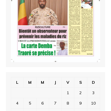
L
M
M
J
V
S
D
1
2
3
4
5
6
7
8
9
10