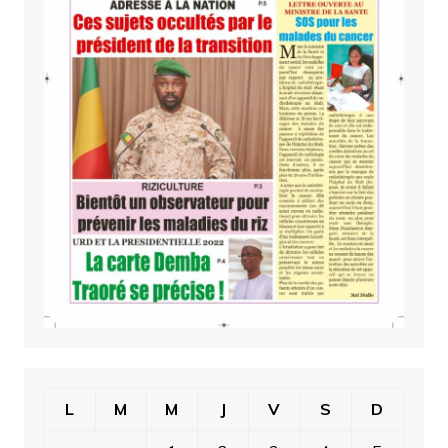
L
M
M
J
V
S
D