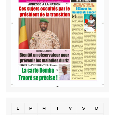
L
M
M
J
V
S
D