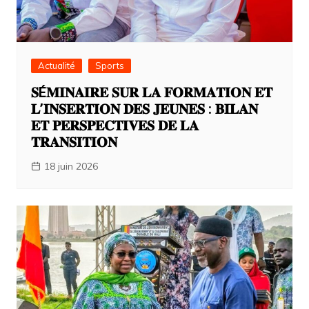
Actualité
Sports
𝐒É𝐌𝐈𝐍𝐀𝐈𝐑𝐄 𝐒𝐔𝐑 𝐋𝐀 𝐅𝐎𝐑𝐌𝐀𝐓𝐈𝐎𝐍 𝐄𝐓
𝐋’𝐈𝐍𝐒𝐄𝐑𝐓𝐈𝐎𝐍 𝐃𝐄𝐒 𝐉𝐄𝐔𝐍𝐄𝐒 : 𝐁𝐈𝐋𝐀𝐍
𝐄𝐓 𝐏𝐄𝐑𝐒𝐏𝐄𝐂𝐓𝐈𝐕𝐄𝐒 𝐃𝐄 𝐋𝐀
𝐓𝐑𝐀𝐍𝐒𝐈𝐓𝐈𝐎𝐍
18 juin 2026