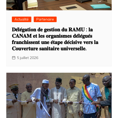
Actualité
Partenaire
𝐃𝐞́𝐥𝐞́𝐠𝐚𝐭𝐢𝐨𝐧 𝐝𝐞 𝐠𝐞𝐬𝐭𝐢𝐨𝐧 𝐝𝐮 𝐑𝐀𝐌𝐔 : 𝐥𝐚
𝐂𝐀𝐍𝐀𝐌 𝐞𝐭 𝐥𝐞𝐬 𝐨𝐫𝐠𝐚𝐧𝐢𝐬𝐦𝐞𝐬 𝐝𝐞́𝐥𝐞́𝐠𝐮𝐞́𝐬
𝐟𝐫𝐚𝐧𝐜𝐡𝐢𝐬𝐬𝐞𝐧𝐭 𝐮𝐧𝐞 𝐞́𝐭𝐚𝐩𝐞 𝐝𝐞́𝐜𝐢𝐬𝐢𝐯𝐞 𝐯𝐞𝐫𝐬 𝐥𝐚
𝐂𝐨𝐮𝐯𝐞𝐫𝐭𝐮𝐫𝐞 𝐬𝐚𝐧𝐢𝐭𝐚𝐢𝐫𝐞 𝐮𝐧𝐢𝐯𝐞𝐫𝐬𝐞𝐥𝐥𝐞.
5 juillet 2026