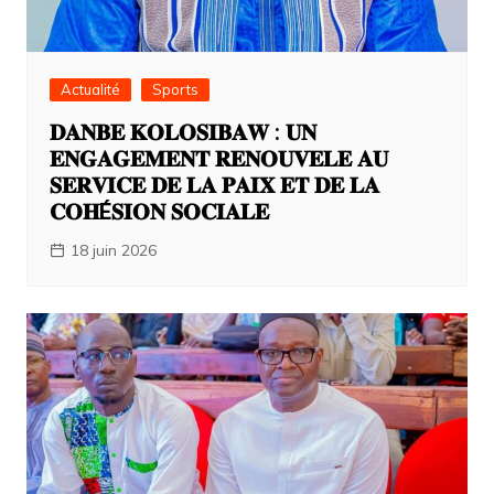
Actualité
Sports
𝐃𝐀𝐍𝐁𝐄 𝐊𝐎𝐋𝐎𝐒𝐈𝐁𝐀𝐖 : 𝐔𝐍
𝐄𝐍𝐆𝐀𝐆𝐄𝐌𝐄𝐍𝐓 𝐑𝐄𝐍𝐎𝐔𝐕𝐄𝐋𝐄 𝐀𝐔
𝐒𝐄𝐑𝐕𝐈𝐂𝐄 𝐃𝐄 𝐋𝐀 𝐏𝐀𝐈𝐗 𝐄𝐓 𝐃𝐄 𝐋𝐀
𝐂𝐎𝐇É𝐒𝐈𝐎𝐍 𝐒𝐎𝐂𝐈𝐀𝐋𝐄
18 juin 2026