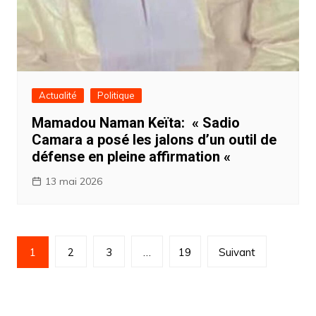
Actualité
Politique
Mamadou Naman Keïta: « Sadio
Camara a posé les jalons d’un outil de
défense en pleine affirmation «
13 mai 2026
Navigation
1
2
3
…
19
Suivant
des
articles