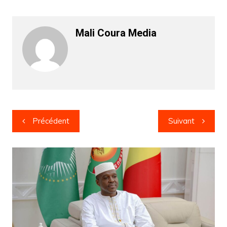
Mali Coura Media
Navigation
Précédent
Suivant
de
l’article