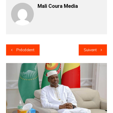
Mali Coura Media
Navigation
Précédent
Suivant
de
l’article