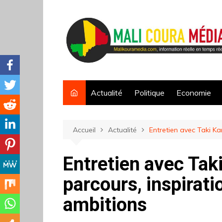
Aller
au
contenu
Actualité
Politique
Economie
Accueil
Actualité
‎Entretien avec Taki Ka
‎Entretien avec Taki
parcours, inspirati
ambitions