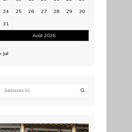
24
25
26
27
28
29
30
31
Août 2026
« Juil