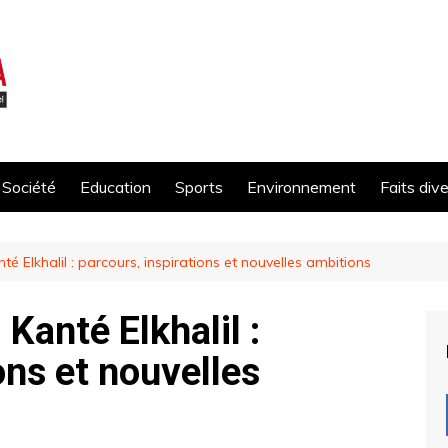
Société
Education
Sports
Environnement
Faits div
nté Elkhalil : parcours, inspirations et nouvelles ambitions
 Kanté Elkhalil :
ons et nouvelles