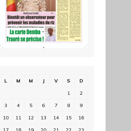
L
M
M
J
V
S
D
1
2
3
4
5
6
7
8
9
10
11
12
13
14
15
16
17
18
19
20
21
22
23