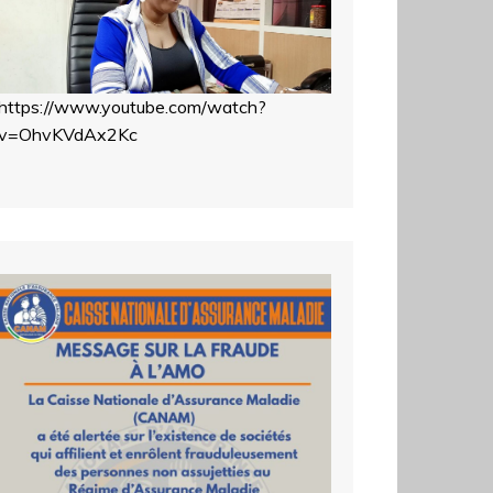
https://www.youtube.com/watch?
v=OhvKVdAx2Kc