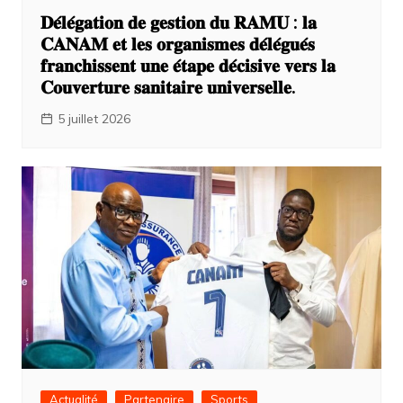
𝐃𝐞́𝐥𝐞́𝐠𝐚𝐭𝐢𝐨𝐧 𝐝𝐞 𝐠𝐞𝐬𝐭𝐢𝐨𝐧 𝐝𝐮 𝐑𝐀𝐌𝐔 : 𝐥𝐚
𝐂𝐀𝐍𝐀𝐌 𝐞𝐭 𝐥𝐞𝐬 𝐨𝐫𝐠𝐚𝐧𝐢𝐬𝐦𝐞𝐬 𝐝𝐞́𝐥𝐞́𝐠𝐮𝐞́𝐬
𝐟𝐫𝐚𝐧𝐜𝐡𝐢𝐬𝐬𝐞𝐧𝐭 𝐮𝐧𝐞 𝐞́𝐭𝐚𝐩𝐞 𝐝𝐞́𝐜𝐢𝐬𝐢𝐯𝐞 𝐯𝐞𝐫𝐬 𝐥𝐚
𝐂𝐨𝐮𝐯𝐞𝐫𝐭𝐮𝐫𝐞 𝐬𝐚𝐧𝐢𝐭𝐚𝐢𝐫𝐞 𝐮𝐧𝐢𝐯𝐞𝐫𝐬𝐞𝐥𝐥𝐞.
5 juillet 2026
Actualité
Partenaire
Sports