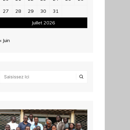
27
28
29
30
31
Juillet 2026
« Juin