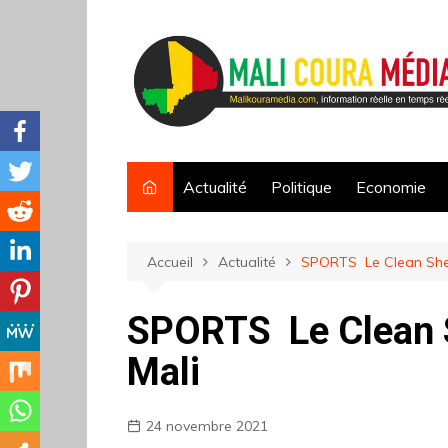
Aller
au
contenu
Actualité
Politique
Economie
Accueil
Actualité
SPORTS Le Clean Shee
SPORTS Le Clean S
Mali
24 novembre 2021