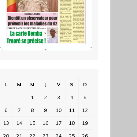
L
M
M
J
V
S
D
1
2
3
4
5
6
7
8
9
10
11
12
13
14
15
16
17
18
19
20
21
22
23
24
25
26