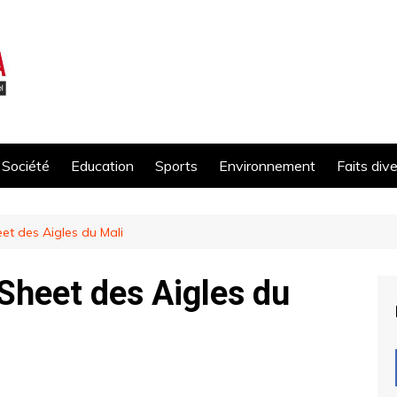
Société
Education
Sports
Environnement
Faits div
t des Aigles du Mali
heet des Aigles du