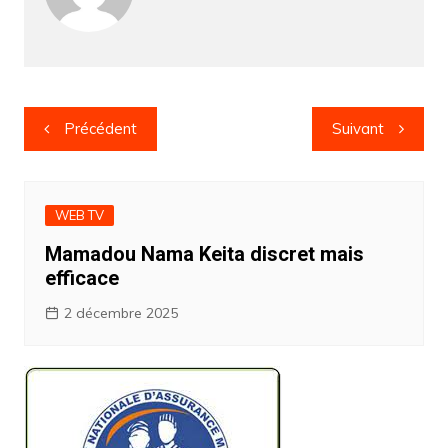
Navigation
Précédent
Suivant
de
l’article
WEB TV
Mamadou Nama Keita discret mais
efficace
2 décembre 2025