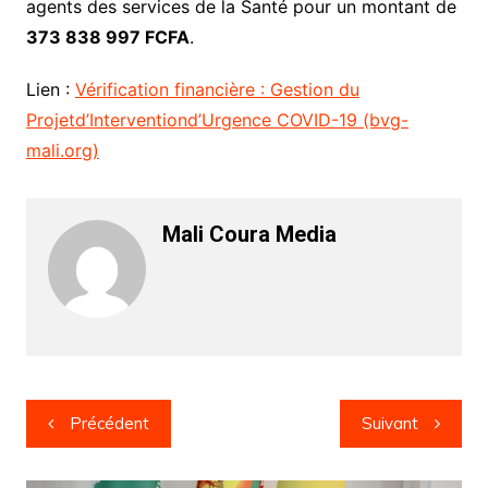
agents des services de la Santé pour un montant de
373 838 997 FCFA
.
Lien :
Vérification financière : Gestion du
Projetd’Interventiond’Urgence COVID-19 (bvg-
mali.org)
Mali Coura Media
Navigation
Précédent
Suivant
de
l’article