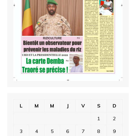
L
M
M
J
V
S
D
1
2
3
4
5
6
7
8
9