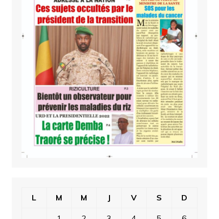
L
M
M
J
V
S
D
1
2
3
4
5
6