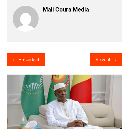
Mali Coura Media
Navigation
Précédent
Suivant
de
l’article