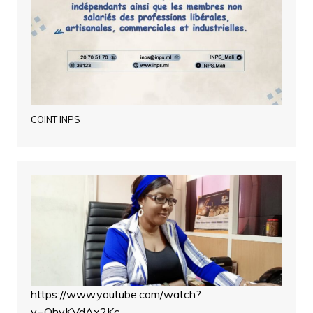
COINT INPS
https://www.youtube.com/watch?
v=OhvKVdAx2Kc