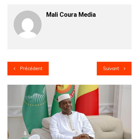
Mali Coura Media
Navigation
Précédent
Suivant
de
l’article