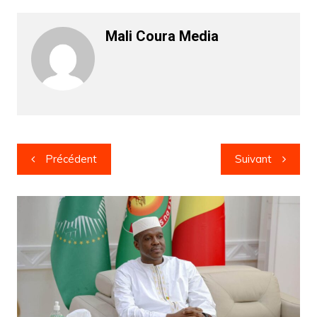
Mali Coura Media
Navigation
Précédent
Suivant
de
l’article