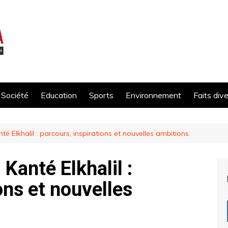
Société
Education
Sports
Environnement
Faits div
nté Elkhalil : parcours, inspirations et nouvelles ambitions
 Kanté Elkhalil :
ons et nouvelles