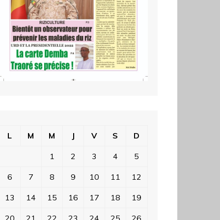
L
M
M
J
V
S
D
1
2
3
4
5
6
7
8
9
10
11
12
13
14
15
16
17
18
19
20
21
22
23
24
25
26