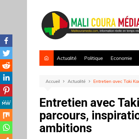
Aller
au
contenu
Actualité
Politique
Economie
Accueil
Actualité
‎Entretien avec Taki Ka
‎Entretien avec Taki
parcours, inspirati
ambitions