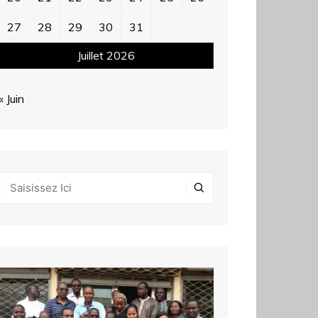
27
28
29
30
31
Juillet 2026
« Juin