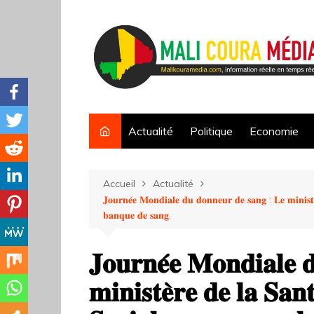
Aller
au
contenu
Actualité
Politique
Economie
Accueil
Actualité
𝐉𝐨𝐮𝐫𝐧𝐞́𝐞 𝐌𝐨𝐧𝐝𝐢𝐚𝐥𝐞 𝐝𝐮 𝐝𝐨𝐧𝐧𝐞𝐮𝐫 𝐝𝐞 𝐬𝐚𝐧𝐠 : 𝐋𝐞 𝐦𝐢𝐧𝐢𝐬𝐭𝐞̀𝐫
𝐛𝐚𝐧𝐪𝐮𝐞 𝐝𝐞 𝐬𝐚𝐧𝐠.
𝐉𝐨𝐮𝐫𝐧𝐞́𝐞 𝐌𝐨𝐧𝐝𝐢𝐚𝐥𝐞 
𝐦𝐢𝐧𝐢𝐬𝐭𝐞̀𝐫𝐞 𝐝𝐞 𝐥𝐚 𝐒𝐚𝐧