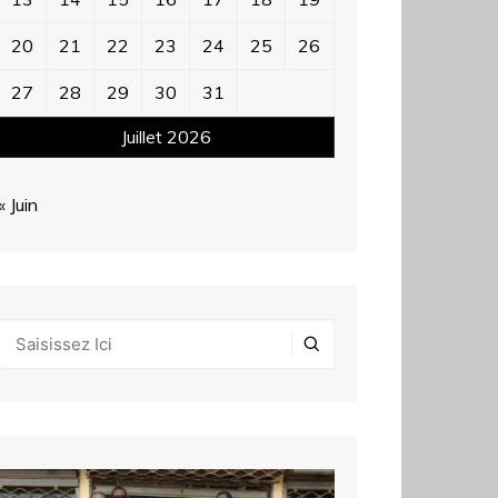
20
21
22
23
24
25
26
27
28
29
30
31
Juillet 2026
« Juin