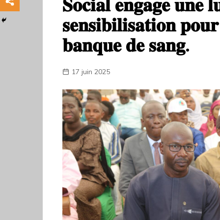
𝐒𝐨𝐜𝐢𝐚𝐥 𝐞𝐧𝐠𝐚𝐠𝐞 𝐮𝐧𝐞 𝐥𝐮
𝐬𝐞𝐧𝐬𝐢𝐛𝐢𝐥𝐢𝐬𝐚𝐭𝐢𝐨𝐧 𝐩𝐨𝐮
𝐛𝐚𝐧𝐪𝐮𝐞 𝐝𝐞 𝐬𝐚𝐧𝐠.
17 juin 2025