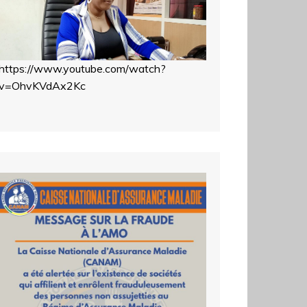
https://www.youtube.com/watch?
v=OhvKVdAx2Kc