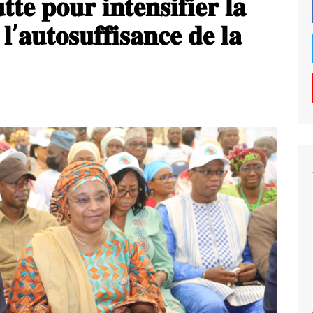
𝐭𝐞 𝐩𝐨𝐮𝐫 𝐢𝐧𝐭𝐞𝐧𝐬𝐢𝐟𝐢𝐞𝐫 𝐥𝐚
 𝐥’𝐚𝐮𝐭𝐨𝐬𝐮𝐟𝐟𝐢𝐬𝐚𝐧𝐜𝐞 𝐝𝐞 𝐥𝐚