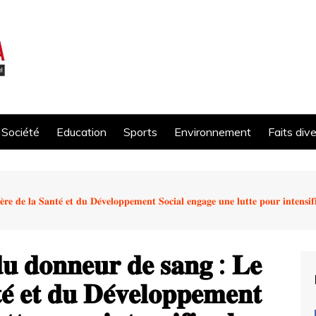
Société
Education
Sports
Environnement
Faits div
 𝐝𝐞 𝐥𝐚 𝐒𝐚𝐧𝐭𝐞́ 𝐞𝐭 𝐝𝐮 𝐃𝐞́𝐯𝐞𝐥𝐨𝐩𝐩𝐞𝐦𝐞𝐧𝐭 𝐒𝐨𝐜𝐢𝐚𝐥 𝐞𝐧𝐠𝐚𝐠𝐞 𝐮𝐧𝐞 𝐥𝐮𝐭𝐭𝐞 𝐩𝐨𝐮𝐫 𝐢𝐧𝐭𝐞𝐧𝐬𝐢𝐟𝐢𝐞𝐫 
𝐝𝐮 𝐝𝐨𝐧𝐧𝐞𝐮𝐫 𝐝𝐞 𝐬𝐚𝐧𝐠 : 𝐋𝐞
𝐭𝐞́ 𝐞𝐭 𝐝𝐮 𝐃𝐞́𝐯𝐞𝐥𝐨𝐩𝐩𝐞𝐦𝐞𝐧𝐭