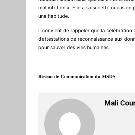
malnutrition ». Elle a saisi cette occasion 
une habitude.
Il convient de rappeler que la célébration
d’attestations de reconnaissance aux don
pour sauver des vies humaines.
𝐑𝐞́𝐬𝐞𝐚𝐮 𝐝𝐞 𝐂𝐨𝐦𝐦𝐮𝐧𝐢𝐜𝐚𝐭𝐢𝐨𝐧 𝐝𝐮 𝐌𝐒𝐃𝐒.
Mali Cou