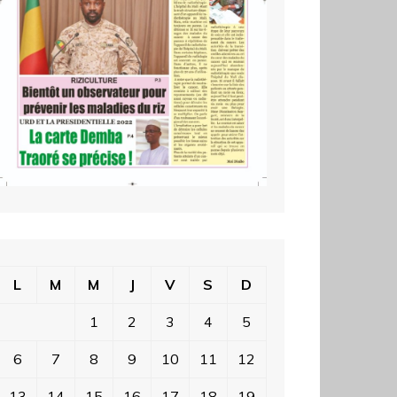
L
M
M
J
V
S
D
1
2
3
4
5
6
7
8
9
10
11
12
13
14
15
16
17
18
19