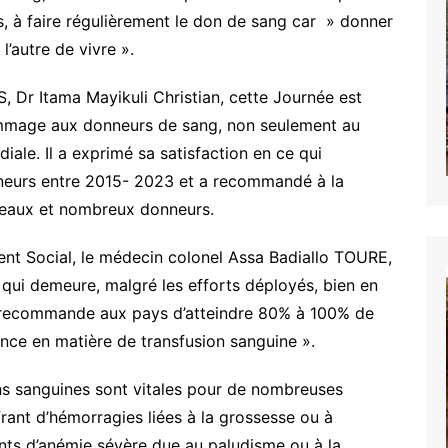
s, à faire régulièrement le don de sang car » donner
l’autre de vivre ».
, Dr Itama Mayikuli Christian, cette Journée est
ommage aux donneurs de sang, non seulement au
diale. Il a exprimé sa satisfaction en ce qui
neurs entre 2015- 2023 et a recommandé à la
veaux et nombreux donneurs.
ent Social, le médecin colonel Assa Badiallo TOURE,
n qui demeure, malgré les efforts déployés, bien en
 « recommande aux pays d’atteindre 80% à 100% de
ance en matière de transfusion sanguine ».
ions sanguines sont vitales pour de nombreuses
rant d’hémorragies liées à la grossesse ou à
ints d’anémie sévère due au paludisme ou à la